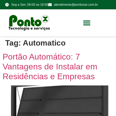
Seg a Sex: 08:00 as 18:00
atendimento@pontoxse.com.br
Tag:
Automatico
Portão Automático: 7
Vantagens de Instalar em
Residências e Empresas