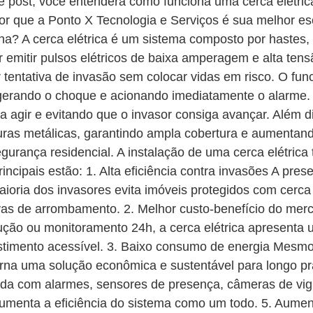
te post, você entenderá como funciona uma cerca elétrica
or que a Ponto X Tecnologia e Serviços é sua melhor e
na? A cerca elétrica é um sistema composto por hastes, 
or emitir pulsos elétricos de baixa amperagem e alta ten
er tentativa de invasão sem colocar vidas em risco. O f
do, gerando o choque e acionando imediatamente o alarme
agir e evitando que o invasor consiga avançar. Além dis
uras metálicas, garantindo ampla cobertura e aumentando
egurança residencial. A instalação de uma cerca elétrica
incipais estão: 1. Alta eficiência contra invasões A prese
oria dos invasores evita imóveis protegidos com cerca 
tivas de arrombamento. 2. Melhor custo-benefício do m
ção ou monitoramento 24h, a cerca elétrica apresenta 
estimento acessível. 3. Baixo consumo de energia Mesmo
orna uma solução econômica e sustentável para longo pr
rada com alarmes, sensores de presença, câmeras de vig
aumenta a eficiência do sistema como um todo. 5. Aumen