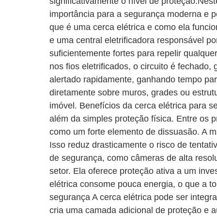
significativamente o nível de proteção.Nes
importância para a segurança moderna e p
que é uma cerca elétrica e como ela funcio
e uma central eletrificadora responsável p
suficientemente fortes para repelir qualqu
nos fios eletrificados, o circuito é fecha
alertado rapidamente, ganhando tempo para 
diretamente sobre muros, grades ou estrut
imóvel. Benefícios da cerca elétrica para s
além da simples proteção física. Entre os pr
como um forte elemento de dissuasão. A mai
Isso reduz drasticamente o risco de tenta
de segurança, como câmeras de alta resolu
setor. Ela oferece proteção ativa a um inv
elétrica consome pouca energia, o que a t
segurança A cerca elétrica pode ser integ
cria uma camada adicional de proteção e 